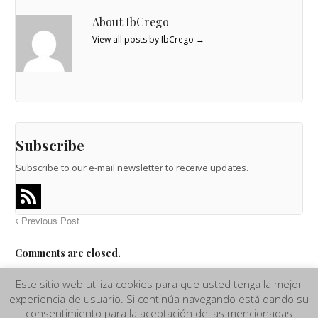
About IbCrego
View all posts by IbCrego
→
Subscribe
Subscribe to our e-mail newsletter to receive updates.
Previous Post
Comments are closed.
Este sitio web utiliza cookies para que usted tenga la mejor
experiencia de usuario. Si continúa navegando está dando su
Aviso Legal
|
Términos y Condiciones de compra
|
Política de
consentimiento para la aceptación de las mencionadas
Privacidad y Cookies
|
Más información sobre las Cookies