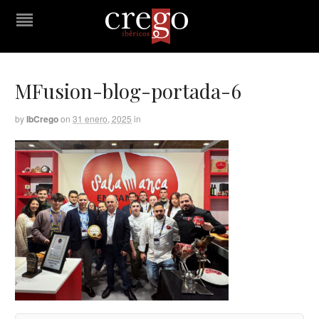
MFusion-blog-portada-6
by
IbCrego
on
31 enero, 2025
in