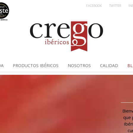
FACEBOOK
TWITTER
IN
DA
PRODUCTOS IBÉRICOS
NOSOTROS
CALIDAD
B
Bienv
que 
Ibér
cu