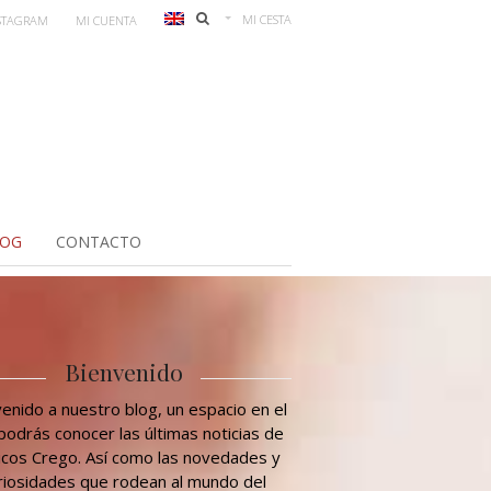
MI CESTA
STAGRAM
MI CUENTA
LOG
CONTACTO
Bienvenido
enido a nuestro blog, un espacio en el
podrás conocer las últimas noticias de
icos Crego. Así como las novedades y
riosidades que rodean al mundo del