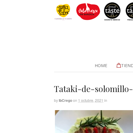
HOME
TIEN
Tataki-de-solomillo
by
IbCrego
on
1 octubre, 2021
in