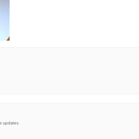
→
ve updates.