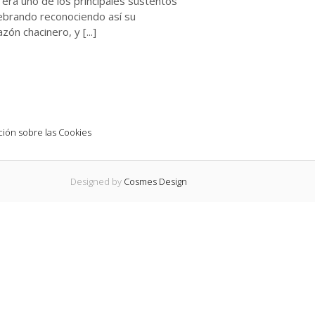
era uno de los principales sustentos
lebrando reconociendo así su
n chacinero, y [...]
ión sobre las Cookies
Designed by
Cosmes Design