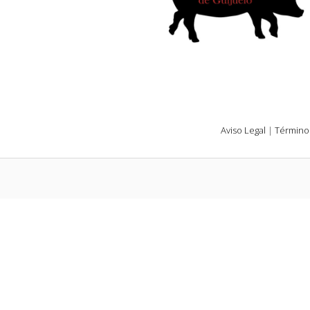
Aviso Legal
|
Término