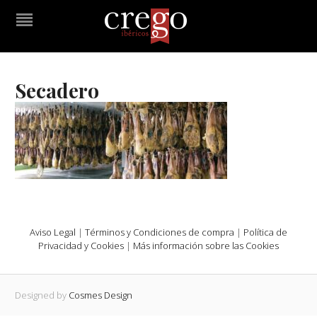
Secadero
Aviso Legal
|
Términos y Condiciones de compra
|
Política de
Privacidad y Cookies
|
Más información sobre las Cookies
Designed by
Cosmes Design