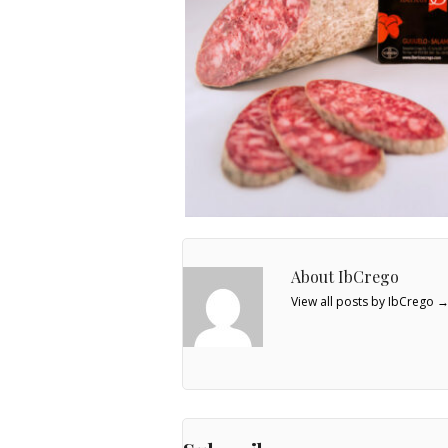
About IbCrego
View all posts by IbCrego