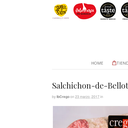
HOME
TIEN
Salchichon-de-Bellot
by
IbCrego
on
23 marzo, 2017
in