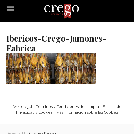
Ibericos-Crego-Jamones-
Fabrica
Aviso Legal
|
Términos y Condiciones de compra
|
Política de
Privacidad y Cookies
|
Más información sobre las Cookies
Designed by
Cosmes Design