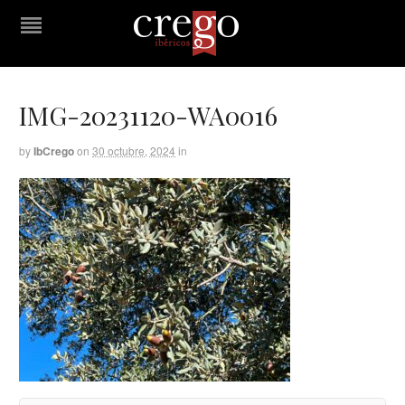
IMG-20231120-WA0016
by
IbCrego
on
30 octubre, 2024
in