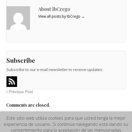
About IbCrego
View all posts by IbCrego
→
Subscribe
Subscribe to our e-mail newsletter to receive updates.
Previous Post
Comments are closed.
Este sitio web utiliza cookies para que usted tenga la mejor
experiencia de usuario. Si continúa navegando está dando su
Aviso Legal
|
Términos y Condiciones de compra
|
Política de
consentimiento para la aceptación de las mencionadas
Privacidad y Cookies
|
Más información sobre las Cookies