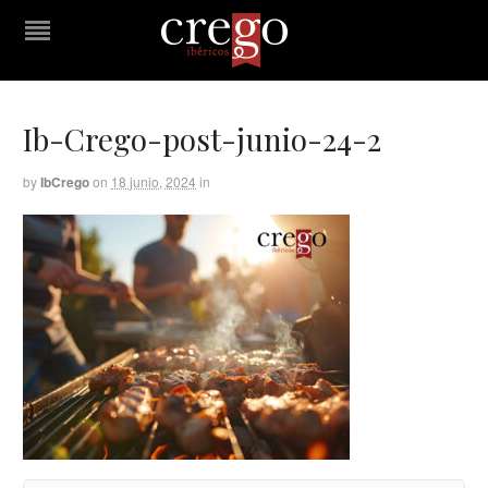
Ib-Crego-post-junio-24-2
by
IbCrego
on
18 junio, 2024
in