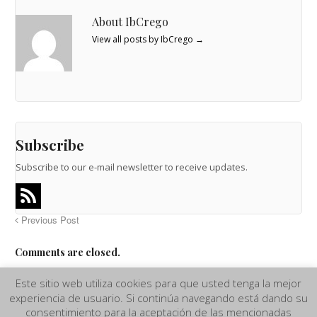
About IbCrego
View all posts by IbCrego
→
Subscribe
Subscribe to our e-mail newsletter to receive updates.
Previous Post
Comments are closed.
Este sitio web utiliza cookies para que usted tenga la mejor
experiencia de usuario. Si continúa navegando está dando su
Aviso Legal
|
Términos y Condiciones de compra
|
Política de
consentimiento para la aceptación de las mencionadas
Privacidad y Cookies
|
Más información sobre las Cookies