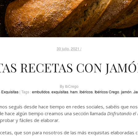
30 julio, 2021 /
ITAS RECETAS CON JAMÓ
By
IbCrego
 Exquisitas
| Tags :
embutidos
,
exquisitas
,
ham
,
ibéricos
,
Ibéricos Crego
,
jamón
,
Ja
nos seguís desde hace tiempo en redes sociales, sabéis que nos 
de hace algún tiempo creamos una sección llamada
Disfrutando el 
robar y fáciles de elaborar.
cetas, que son para nosotros de las más exquisitas elaboradas c